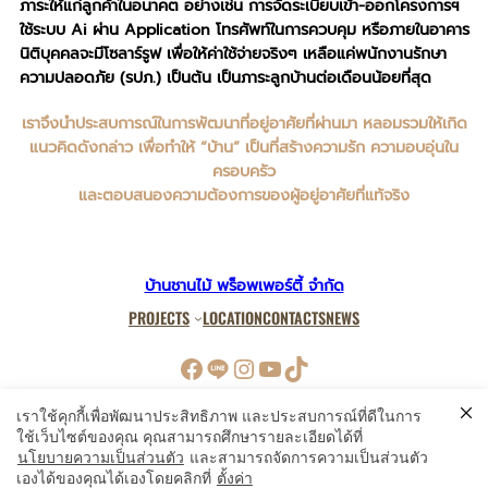
ภาระให้แก่ลูกค้าในอนาคต อย่างเช่น การจัดระเบียบเข้า-ออกโครงการฯ
ใช้ระบบ Ai ผ่าน Application โทรศัพท์​ในการควบคุม หรือภายในอาคาร
นิติบุคคลจะมีโซลาร์รูฟ เพื่อให้ค่าใช้จ่ายจริงๆ เหลือแค่พนักงานรักษา
ความปลอดภัย (รปภ.) เป็นต้น เป็นภาระลูกบ้านต่อเดือนน้อยที่สุด
เราจึงนำประสบการณ์ในการพัฒนาที่อยู่อาศัยที่ผ่านมา หลอมรวมให้เกิด
แนวคิดดังกล่าว เพื่อทำให้ “บ้าน” เป็นที่สร้างความรัก ความอบอุ่นใน
ครอบครัว
และตอบสนองความต้องการของผู้อยู่อาศัยที่แท้จริง
บ้านชานไม้ พร็อพเพอร์ตี้ จำกัด
PROJECTS
LOCATION
CONTACTS
NEWS
Facebook
LINE
Instagram
YouTube
TikTok
เราใช้คุกกี้เพื่อพัฒนาประสิทธิภาพ และประสบการณ์ที่ดีในการ
ใช้เว็บไซต์ของคุณ คุณสามารถศึกษารายละเอียดได้ที่
นโยบายความเป็นส่วนตัว
และสามารถจัดการความเป็นส่วนตัว
Copyright ©2025 | www.baanchanmai.com
เองได้ของคุณได้เองโดยคลิกที่
ตั้งค่า